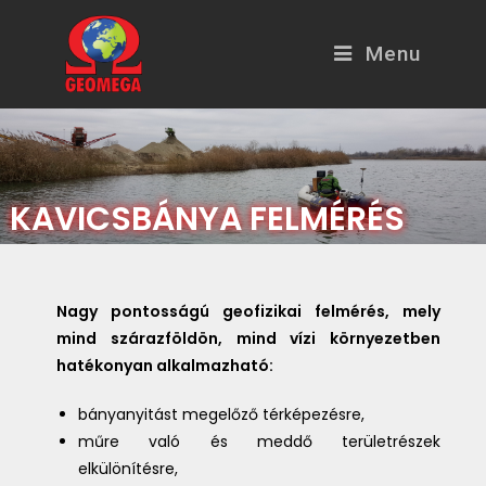
Menu
KAVICSBÁNYA FELMÉRÉS
Nagy pontosságú geofizikai felmérés, mely
mind szárazföldön, mind vízi környezetben
hatékonyan alkalmazható:
bányanyitást megelőző térképezésre,
műre való és meddő területrészek
elkülönítésre,