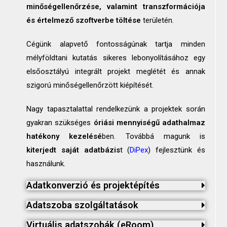
minőségellenőrzése, valamint transzformációja
és értelmező szoftverbe töltése
területén.
Cégünk alapvető fontosságúnak tartja minden
mélyföldtani kutatás sikeres lebonyolításához egy
elsőosztályú integrált projekt meglétét és annak
szigorú minőségellenőrzött kiépítését.
Nagy tapasztalattal rendelkezünk a projektek során
gyakran szükséges
óriási mennyiségű adathalmaz
hatékony kezelésé
ben. Továbbá magunk is
kiterjedt saját adatbázis
t (
DiPex
) fejlesztünk és
használunk.
Adatkonverzió és projektépítés​
Adatszoba szolgáltatások​
Virtuális adatszobák (eRoom)​