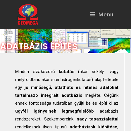
Menu
ADATBÁZIS ÉPÍTÉS
Minden
szakszerű kutatás
(akár sekély- vagy
mélyföldtani, akár szénhidrogénkutatás) alapfeltétele
egy
jó minőségű, átlátható és hiteles adatokat
tartalmazó integrált adatbázis
megléte. Cégünk
ennek fontossága tudatában gyűjti be és építi ki az
ügyfél igényeinek legmegfelelőbb
adatbázis
rendszereket. Szakembereink
nagy tapasztalattal
rendelkeznek ilyen tipusú
adatbázisok kiépítése,